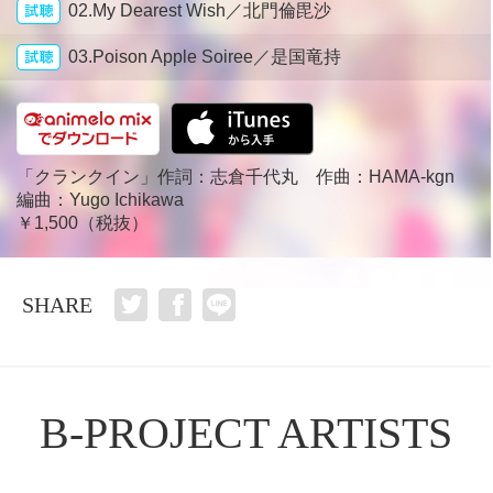
02.My Dearest Wish／北門倫毘沙
03.Poison Apple Soiree／是国竜持
「クランクイン」作詞：志倉千代丸 作曲：HAMA-kgn
編曲：Yugo Ichikawa
￥1,500（税抜）
SHARE
B-PROJECT ARTISTS