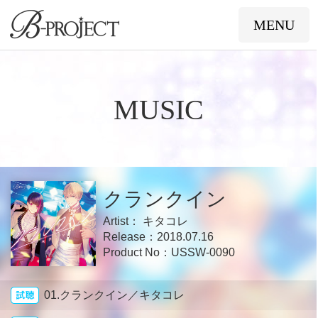
B-PROJECT
MENU
TOP
INFO
MUSIC
ARTISTS
MUSIC
EVENT
ANIME
クランクイン
キタコレ
2018.07.16
GAME
FAN CLUB
USSW-0090
01.クランクイン／キタコレ
SHOP
YOUTUBE