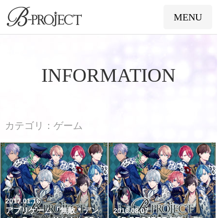
B-PROJECT
MENU
TOP
INFO
INFORMATION
ARTISTS
MUSIC
カテゴリ：ゲーム
EVENT
ANIME
GAME
FAN CLUB
2017.01.16
SHOP
YOUTUBE
アプリゲーム『無敵＊デン
2016.08.07