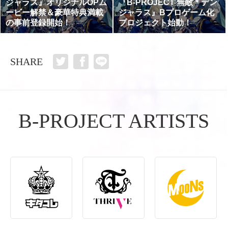
ジャラス』オリジナルOPム
『B-PROJECT 無敵＊デン
ービー解禁＆豪華特典満載
ジャラス』Bプロゲーム化
の事前登録開始！
プロジェクト始動！
SHARE
B-PROJECT ARTISTS