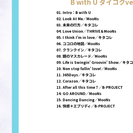
B with U ダイコクve
01. Intro：B with U
02. Look At Me／MooNs
03. 未来の行方／キタコレ
04. Love Union／THRIVE＆MooNs
05. I think I’m in love／キタコレ
06. ココロの地図／MooNs
07. クランクイン／キタコレ
08. 鏡のマスカレード／MooNs
09. Life is Swingin’ Groovin’ Show／キタ
10. Non stop fallin’ love!／MooNs
11. 365Days／キタコレ
12. Corazon／キタコレ
13. After all this time？／B-PROJECT
14. GO AROUND／MooNs
15. Dancing Dancing／MooNs
16. 快感＊エブリディ／B-PROJECT